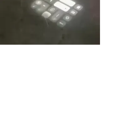
Eventi
Eventi privati Tailor Made per la tua
ricorrenza
Eventi Corporate
Dj Set & Live Music